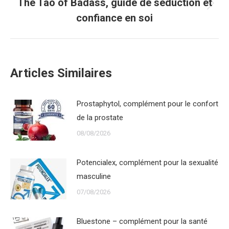
The Tao of Badass, guide de séduction et
Next
confiance en soi
post:
Articles Similaires
Prostaphytol, complément pour le confort
de la prostate
08/08/2026
Potencialex, complément pour la sexualité
masculine
07/08/2026
Bluestone – complément pour la santé