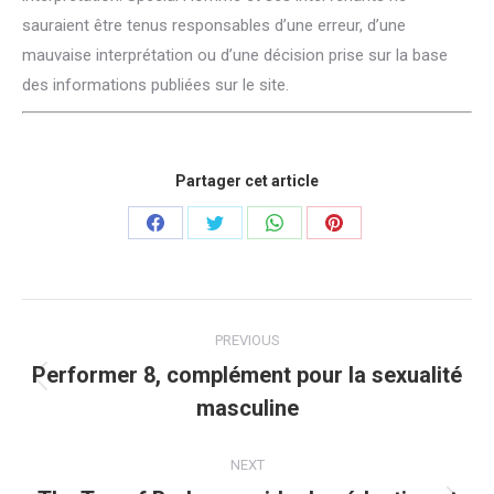
sauraient être tenus responsables d’une erreur, d’une
mauvaise interprétation ou d’une décision prise sur la base
des informations publiées sur le site.
Partager cet article
Share
Share
Share
Share
on
on
on
on
Facebook
Twitter
WhatsApp
Pinterest
Post
PREVIOUS
navigation
Performer 8, complément pour la sexualité
Previous
masculine
post:
NEXT