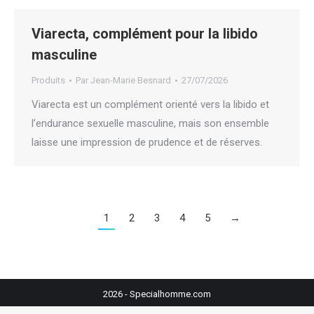
Viarecta, complément pour la libido
masculine
Produits
Par
Jean-Marie Besnard
27/07/2026
Viarecta est un complément orienté vers la libido et
l’endurance sexuelle masculine, mais son ensemble
laisse une impression de prudence et de réserves.
1
2
3
4
5
→
2026 - Specialhomme.com
footer bas