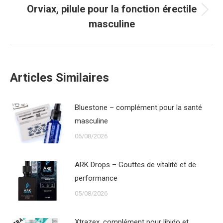
Orviax, pilule pour la fonction érectile
Next
masculine
post:
Articles Similaires
Bluestone – complément pour la santé
masculine
06/08/2026
ARK Drops – Gouttes de vitalité et de
performance
05/08/2026
Xtrazex, complément pour libido et